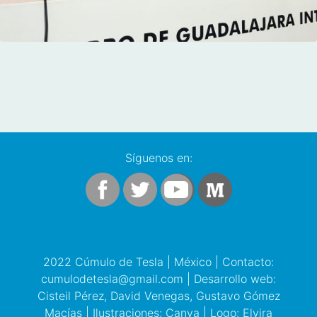
Síguenos en:
2022 Cúmulo de Tesla | México | Contacto:
cumulodetesla@gmail.com | Desarrollo web:
Cisteil Pérez, David Venegas, Gustavo Gómez
Macías | Ilustraciones: Canva | Logo: Elvira